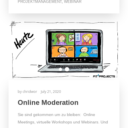
PROJEKTMANAGEMENT
,
WEBINAR
by
chridwor
July 21, 2020
Online Moderation
Sie sind gekommen um zu bleiben: Online
Meetings, virtuelle Workshops und Webinars. Und