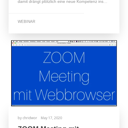
damit drängt plötzlich eine neue Kompetenz ins…
WEBINAR
by
chridwor
May 17, 2020