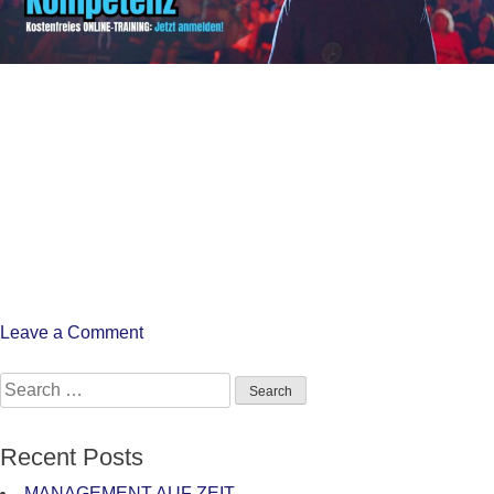
on
Leave a Comment
Projektmanagement
Search
braucht
for:
Sichtbarkeit
Recent Posts
MANAGEMENT AUF ZEIT